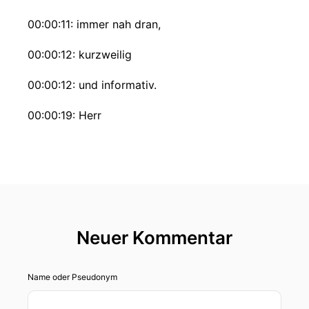
00:00:11: immer nah dran,
00:00:12: kurzweilig
00:00:12: und informativ.
00:00:19: Herr
00:00:27: Krieger, wir beide waren hier im
übertragenen Sinn wieder auf Stimmen fangen
und da ist diesmal wieder einiges
zusammengekommen.
00:00:33: Ich habe beispielsweise mit
Neuer Kommentar
Landesfeuerwehrkommandant Reinhard
Leichtfried, mit dem Leiter der Feuerwehrschule
Gerhard Grein, mit Martin Mitnäcker und
Name oder Pseudonym
Herbert Hasen, Büchler von den
Landesbrandverwütungsstellen aus dem